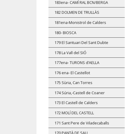
183ena- CAMÍ RAL BCN/BERGA
182 DOLMEN DE TRULLÀS
181ena-Monistrol de Calders
180- BIOSCA
179 El Santuari Del Sant Dubte
178 La Vall del SIÓ
177ena- TURONS d’AELLA
176 ena- El Castellot
175 Sùria, Can Torres
174 Súria,-Castell de Coaner
173 El Castell de Calders
172 MOLÍ DEL CASTELL
171 Sant Pere de Viladecaballs
170 PANTÀ DE SAU