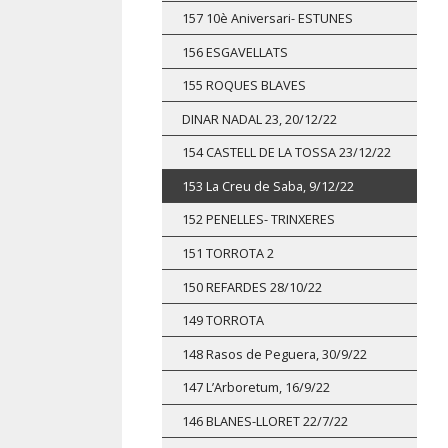
157 10è Aniversari- ESTUNES
156 ESGAVELLATS
155 ROQUES BLAVES
DINAR NADAL 23, 20/12/22
154 CASTELL DE LA TOSSA 23/12/22
153 La Creu de Saba, 9/12/22
152 PENELLES- TRINXERES
151 TORROTA 2
150 REFARDES 28/10/22
149 TORROTA
148 Rasos de Peguera, 30/9/22
147 L’Arboretum, 16/9/22
146 BLANES-LLORET 22/7/22