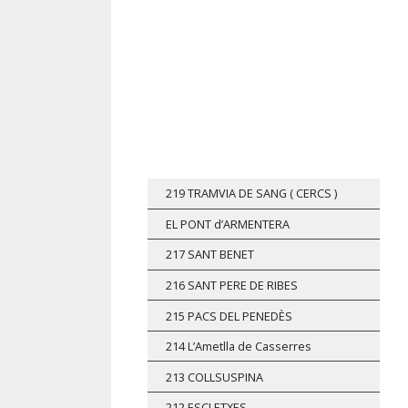
Vés
al
contingut
219 TRAMVIA DE SANG ( CERCS )
EL PONT d’ARMENTERA
217 SANT BENET
216 SANT PERE DE RIBES
215 PACS DEL PENEDÈS
214 L’Ametlla de Casserres
213 COLLSUSPINA
212 ESCLETXES