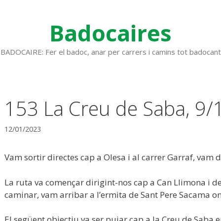
Badocaires
BADOCAIRE: Fer el badoc, anar per carrers i camins tot badocant
153 La Creu de Saba, 9/
12/01/2023
Vam sortir directes cap a Olesa i al carrer Garraf, vam d
La ruta va començar dirigint-nos cap a Can Llimona i 
caminar, vam arribar a l’ermita de Sant Pere Sacama on
El següent objectiu va ser pujar cap a la Creu de Saba e