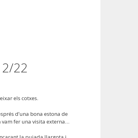
12/22
eixar els cotxes.
després d’una bona estona de
 vam fer una visita externa…
ncarant la pujada llargota i