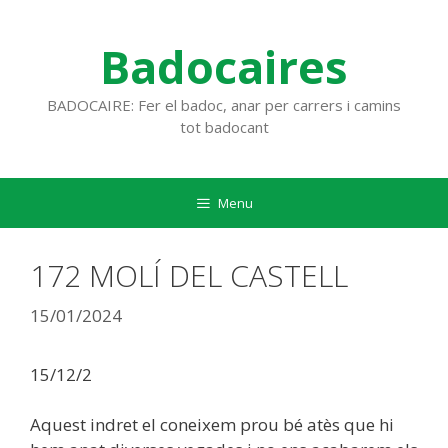
Vés
al
Badocaires
contingut
BADOCAIRE: Fer el badoc, anar per carrers i camins
tot badocant
Menu
172 MOLÍ DEL CASTELL
15/01/2024
15/12/2
Aquest indret el coneixem prou bé atès que hi