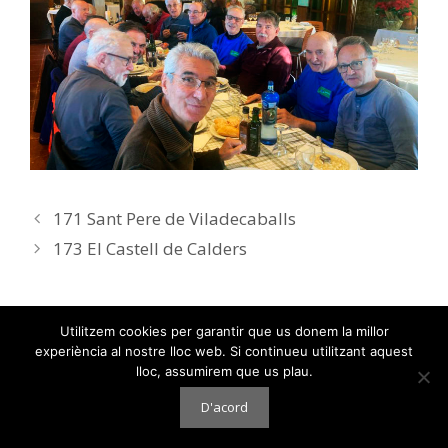
171 Sant Pere de Viladecaballs
173 El Castell de Calders
Utilitzem cookies per garantir que us donem la millor
experiència al nostre lloc web. Si continueu utilitzant aquest
lloc, assumirem que us plau.
2026 - Badocaires
D'acord
Disseny Web
i
Màrketing Digital
per
aTotArreu.com