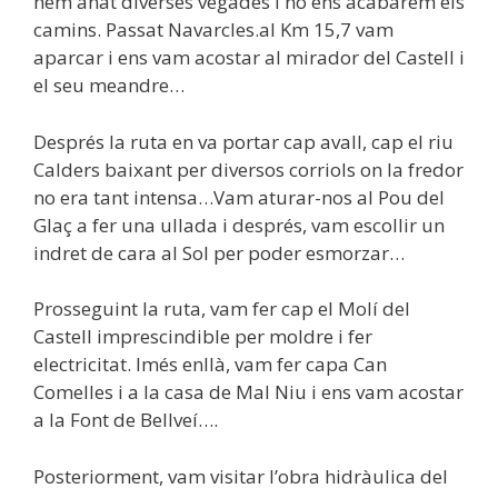
hem anat diverses vegades i no ens acabarem els
camins. Passat Navarcles.al Km 15,7 vam
aparcar i ens vam acostar al mirador del Castell i
el seu meandre…
Després la ruta en va portar cap avall, cap el riu
Calders baixant per diversos corriols on la fredor
no era tant intensa…Vam aturar-nos al Pou del
Glaç a fer una ullada i després, vam escollir un
indret de cara al Sol per poder esmorzar…
Prosseguint la ruta, vam fer cap el Molí del
Castell imprescindible per moldre i fer
electricitat. Imés enllà, vam fer capa Can
Comelles i a la casa de Mal Niu i ens vam acostar
a la Font de Bellveí….
Posteriorment, vam visitar l’obra hidràulica del