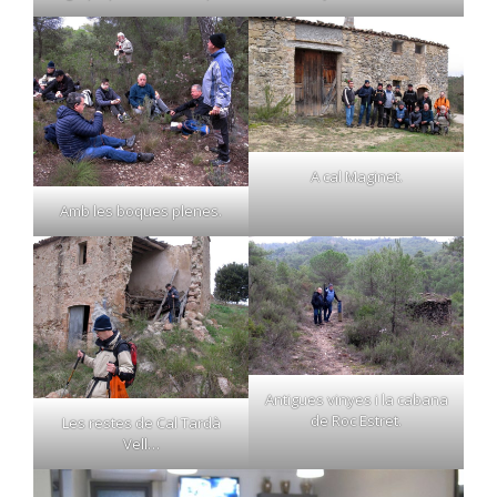
A cal Maginet.
Amb les boques plenes.
Antigues vinyes i la cabana
de Roc Estret.
Les restes de Cal Tardà
Vell…