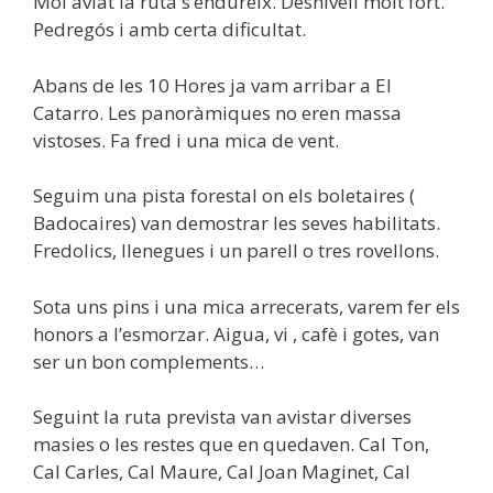
Mol aviat la ruta s’endureix. Desnivell molt fort.
Pedregós i amb certa dificultat.
Abans de les 10 Hores ja vam arribar a El
Catarro. Les panoràmiques no eren massa
vistoses. Fa fred i una mica de vent.
Seguim una pista forestal on els boletaires (
Badocaires) van demostrar les seves habilitats.
Fredolics, llenegues i un parell o tres rovellons.
Sota uns pins i una mica arrecerats, varem fer els
honors a l’esmorzar. Aigua, vi , cafè i gotes, van
ser un bon complements…
Seguint la ruta prevista van avistar diverses
masies o les restes que en quedaven. Cal Ton,
Cal Carles, Cal Maure, Cal Joan Maginet, Cal