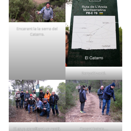
Encarant la la serra del
Catarro.
Senyalització.
El grup aprofitant un replà.
Caçant bolets….