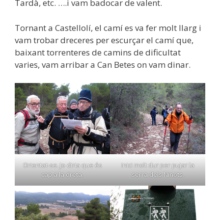
Tardà, etc. ….i vam badocar de valent.
Tornant a Castellolí, el camí es va fer molt llarg i
vam trobar dreceres per escurçar el camí que,
baixant torrenteres de camins de dificultat
varies, vam arribar a Can Betes on vam dinar.
Orientat-se. Jo diria que és
Inici molt dur per pujar la
cap a la dreta.
serra dels Ninots.