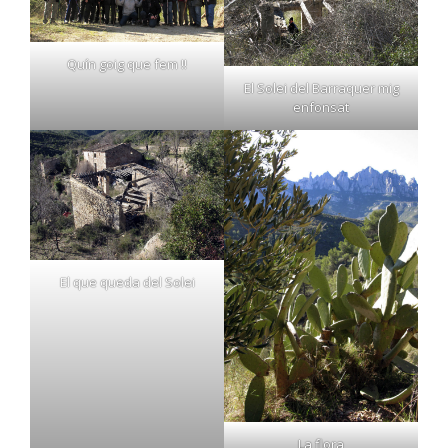
Quín goig que fem !!
El Solei del Barraquer mig
enfonsat
El que queda del Solei
La flora