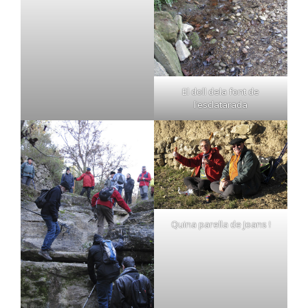
El doll dela font de
l’esclatarada
Quina parella de Joans !