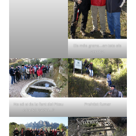
Els més grans…en tots els
sentits !
No sé si és la font del Piteu
Prohibit fumar
o la del Baldiri…?