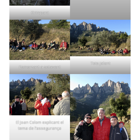
Grimpant
Tots jalant
Esmorzant a sotavent
El Joan Colom explicant el
tema de l’assegurança