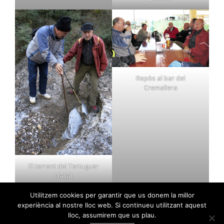
Repòs al bar del
Cremallera
El torrent del Tortuguer
glaçat
Utilitzem cookies per garantir que us donem la millor
experiència al nostre lloc web. Si continueu utilitzant aquest
PIERA – LA BEGUDA
lloc, assumirem que us plau.