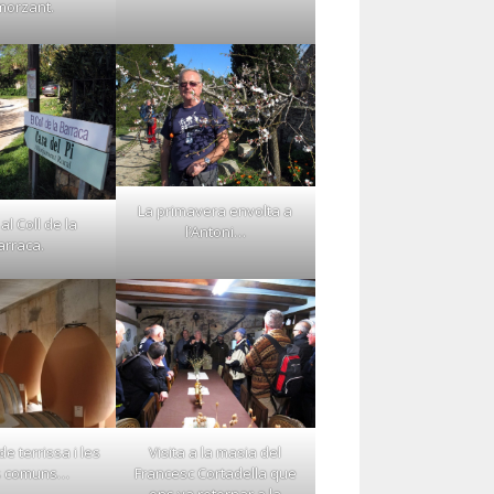
morzant.
La primavera envolta a
al Coll de la
l’Antoni…
arraca.
e terrissa i les
Visita a la masia del
s comuns…
Francesc Cortadella que