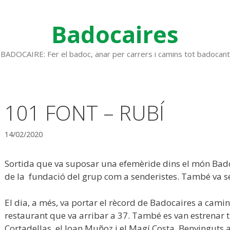
Badocaires
BADOCAIRE: Fer el badoc, anar per carrers i camins tot badocant
101 FONT – RUBÍ
14/02/2020
Sortida que va suposar una efemèride dins el món Bado
de la fundació del grup com a senderistes. També va ser
El dia, a més, va portar el rècord de Badocaires a cami
restaurant que va arribar a 37. També es van estrenar t
Cortadellas, el Joan Muñoz i el Magí Costa. Benvinguts a