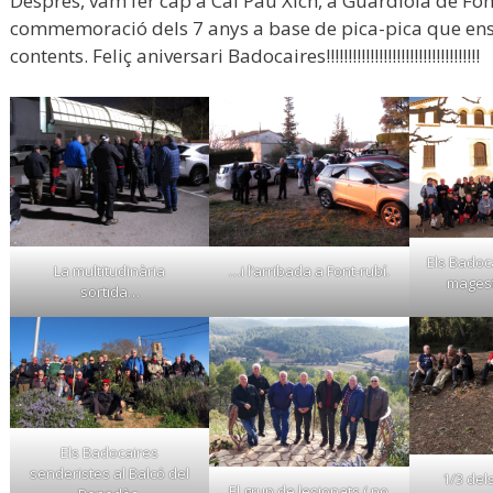
Després, vam fer cap a Cal Pau Xich, a Guardiola de Fon
commemoració dels 7 anys a base de pica-pica que ens va
contents. Feliç aniversari Badocaires!!!!!!!!!!!!!!!!!!!!!!!!!!!!!!!!!!!
Els Badoc
La multitudinària
…i l’arribada a Font-rubí.
magest
sortida…
Els Badocaires
senderistes al Balcó del
1/3 del
El grup de lesionats ( no