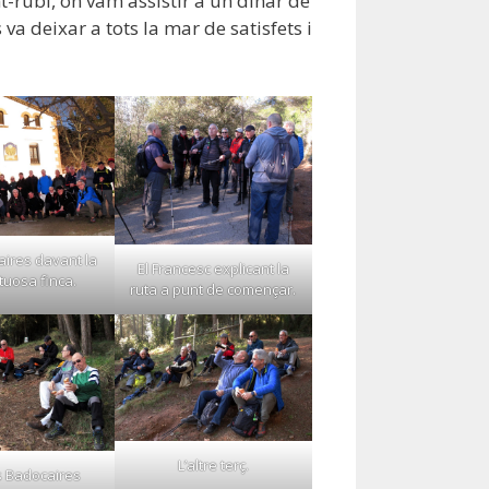
t-rubí, on vam assistir a un dinar de
 deixar a tots la mar de satisfets i
aires davant la
El Francesc explicant la
uosa finca.
ruta a punt de començar.
L’altre terç.
s Badocaires