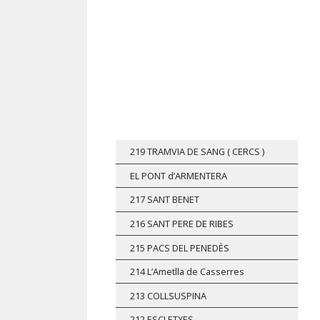
Vés
al
contingut
219 TRAMVIA DE SANG ( CERCS )
EL PONT d’ARMENTERA
217 SANT BENET
216 SANT PERE DE RIBES
215 PACS DEL PENEDÈS
214 L’Ametlla de Casserres
213 COLLSUSPINA
212 ESCLETXES