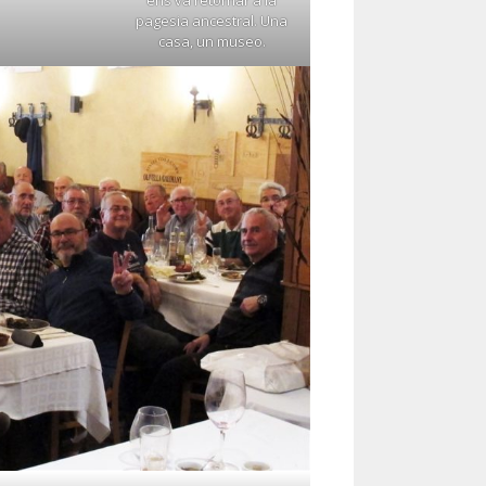
ens va retornar a la
pagesia ancestral. Una
casa, un museo.