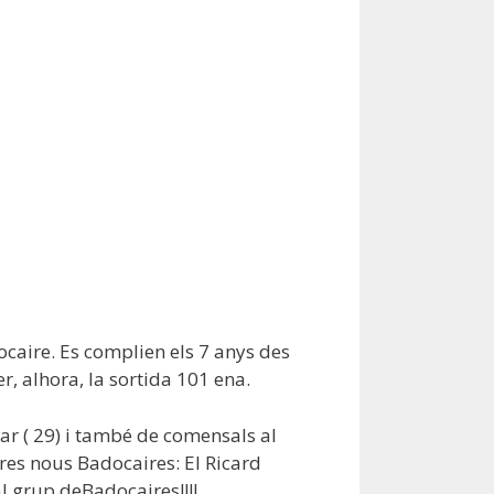
caire. Es complien els 7 anys des
, alhora, la sortida 101 ena.
nar ( 29) i també de comensals al
res nous Badocaires: El Ricard
l grup deBadocaires!!!!