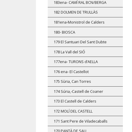
183ena- CAMÍ RAL BCN/BERGA
182 DOLMEN DE TRULLÀS
181ena-Monistrol de Calders
180- BIOSCA
179 El Santuari Del Sant Dubte
178 La Vall del SIÓ
177ena- TURONS d’AELLA
176 ena- El Castellot
175 Sùria, Can Torres
174 Súria,-Castell de Coaner
173 El Castell de Calders
172 MOLÍ DEL CASTELL
171 Sant Pere de Viladecaballs
170 PANTÀ DE SAU