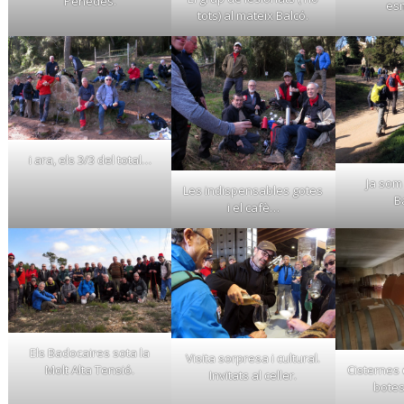
Penedès.
es
tots) al mateix Balcó.
i ara, els 3/3 del total…
Ja som 
Les indispensables gotes
B
i el cafè…
Els Badocaires sota la
Visita sorpresa i cultural.
Molt Alta Tensió.
Cisternes d
Invitats al celler.
bote