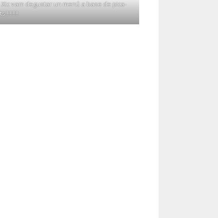
au Xic vam degustar un menú a base de pica-
!!!!!!!!