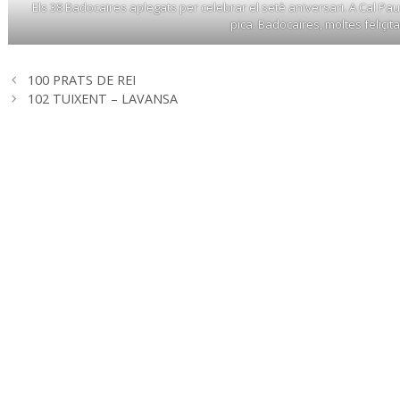
Els 38 Badocaires aplegats per celebrar el setè aniversari. A Cal P
pica. Badocaires, moltes feliçitats!
100 PRATS DE REI
102 TUIXENT – LAVANSA