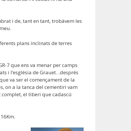
rat i de, tant en tant, trobàvem les
omeu.
erents plans inclinats de terres
l GR-7 que ens va menar per camps
ts i l’església de Grauet…després
s que va ser el començament de la
s, on a la tanca del cementiri vam
 complet, el tiberi que cadascú
a 16Km.