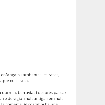
enfangats i amb totes les rases,
 que no es veia.
ra dormia, ben aviat i després passar
rre de vigia molt antiga i en molt
 la comarca. Al costat hi ha una