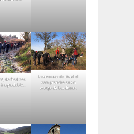
L’esmorzar de ritual el
nt, de fred sec
vam prendre en un
erò agradable…
marge de bardissar.