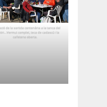
ció de la sortida centenària a la tanca del
iri…Vermut complet, teca de cadascú i la
cafeteria oberta.