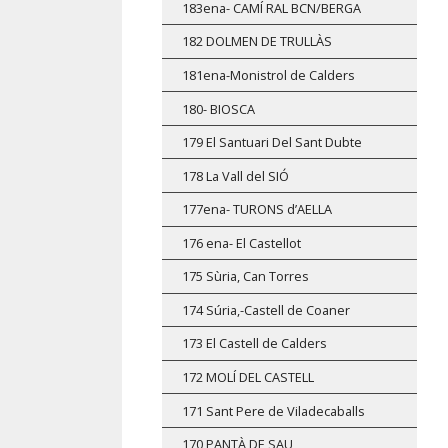
183ena- CAMÍ RAL BCN/BERGA
182 DOLMEN DE TRULLÀS
181ena-Monistrol de Calders
180- BIOSCA
179 El Santuari Del Sant Dubte
178 La Vall del SIÓ
177ena- TURONS d’AELLA
176 ena- El Castellot
175 Sùria, Can Torres
174 Súria,-Castell de Coaner
173 El Castell de Calders
172 MOLÍ DEL CASTELL
171 Sant Pere de Viladecaballs
170 PANTÀ DE SAU