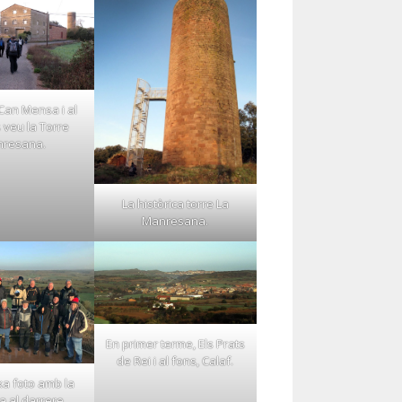
Can Mensa i al
 veu la Torre
resana.
La històrica torre La
Manresana.
En primer terme, Els Prats
de Rei i al fons, Calaf.
xa foto amb la
 al darrere.