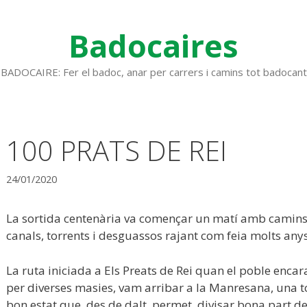
Badocaires
BADOCAIRE: Fer el badoc, anar per carrers i camins tot badocant
100 PRATS DE REI
24/01/2020
La sortida centenària va començar un matí amb camins 
canals, torrents i desguassos rajant com feia molts anys
La ruta iniciada a Els Preats de Rei quan el poble enca
per diverses masies, vam arribar a la Manresana, una to
bon estat que, des de dalt, permet divisar bona part de