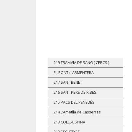
Vés
al
contingut
219 TRAMVIA DE SANG ( CERCS )
EL PONT d’ARMENTERA
217 SANT BENET
216 SANT PERE DE RIBES
215 PACS DEL PENEDÈS
214 L’Ametlla de Casserres
213 COLLSUSPINA
212 ESCLETXES