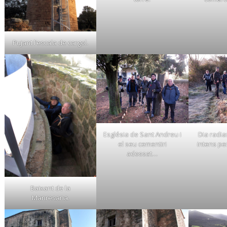
Pujant l’escala de cargol.
Església de Sant Andreu i
Dia radia
el seu cementiri
intens p
adossat…
Baixant de la
Manresana.