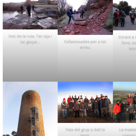
Inici de la ruta. Tot raja i
Enrant a 
Esllavissades per a tot
tot glaçat…
fons, es
arreu.
Man
Foto del grup a dalt la
La matei
torre.
comarca