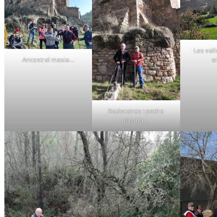
Les val
e
Ancestral masia…
Badocaires i pedra
picada…