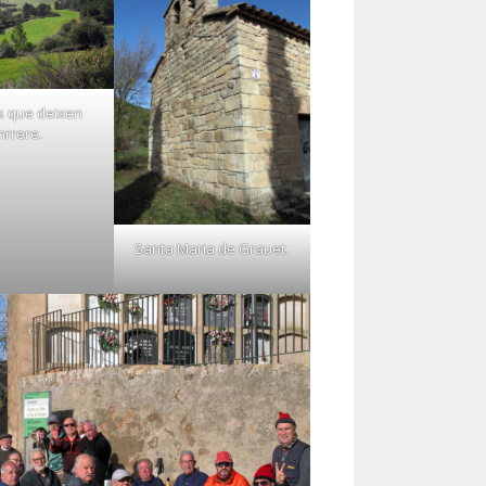
ls que deixen
nrrere.
Santa Maria de Grauet.