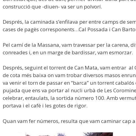
construcció que -diuen- va ser un polvorí.
Després, la caminada s’enfilava per entre camps de semb
cases de pagès corresponents…Cal Possada i Can Bart
Pel camí de la Massana, vam travessar per la carena, dif
conreades i, en un marge de bardissar, vam esmorzar.
Després, seguint el torrent de Can Mata, vam entrar a
de cota més baixa on vam trobar diversos masos enruna
va venir el torn de passar en “barca” un torrent cabaló
pujada que ens va portar al nucli urbà de Les Coromine
celebrar, entaulats, la sortida número 100. Amb vermut
portava i el cafè i les gotes de rigor.
Quan vam fer números, resulta que vam caminar cap 