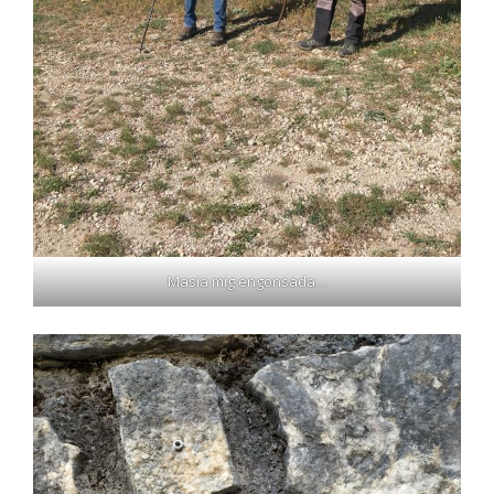
Masia mig engonsada…