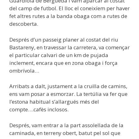
Guardiola de Berguedà i vam aparcar al costat
del camp de futbol. El lloc el coneixíem per haver
fet altres rutes a la banda obaga com a rutes de
descoberta.
Després d’un passeig planer al costat del riu
Bastareny, en travessar la carretera, va començar
el particular calvari de un km de pujada
inclement, encara que en zona obaga i força
ombrívola…
Arribats a dalt, justament a la cruïlla de camins,
ens vam posar a esmorzar. La tertúlia va fer que
l’estona habitual s’allargués més del
compte….cafès inclosos.
Després, vam entrar a la part assolellada de la
caminada, en terreny obert, batut pel sol que