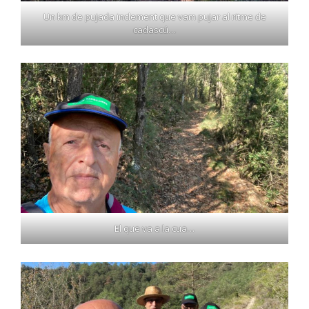
Un km de pujada inclement que vam pujar al ritme de
cadascú…
El que va a la cua…