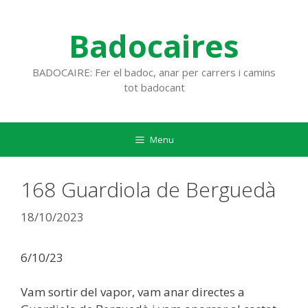
Vés
al
Badocaires
contingut
BADOCAIRE: Fer el badoc, anar per carrers i camins
tot badocant
Menu
168 Guardiola de Berguedà
18/10/2023
6/10/23
Vam sortir del vapor, vam anar directes a